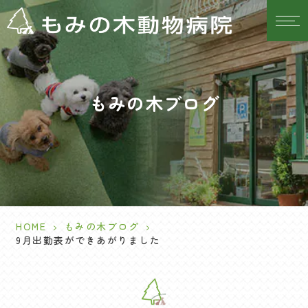
もみの木ブログ
HOME
>
もみの木ブログ
>
9月出勤表ができあがりました