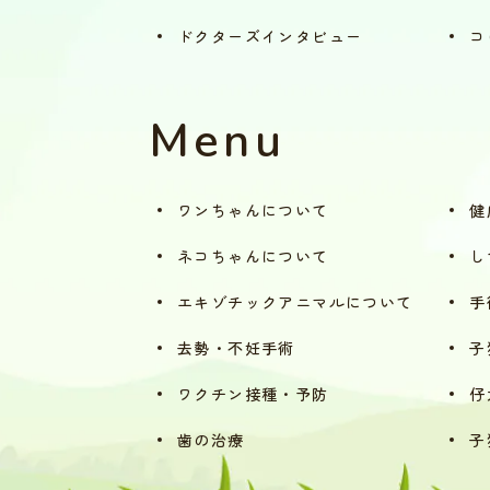
ドクターズ
インタビュー
コ
Menu
ワンちゃんについて
健
ネコちゃんについて
し
エキゾチックアニマル
について
手
去勢・不妊手術
子
ワクチン接種・予防
仔
歯の治療
子