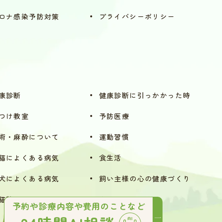
ロナ感染予防対策
プライバシーポリシー
康診断
健康診断に引っ
かかった時
つけ教室
予防医療
術・麻酔に
ついて
運動習慣
猫によくある
病気
食生活
犬によくある
病気
飼い主様の心の
健康づくり
猫塾
カフェ
予約や診療内容や費用のことなど